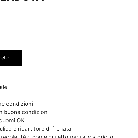
rello
ale
me condizioni
 in buone condizioni
 duomi OK
lico e ripartitore di frenata
regolarità o come muletto per rally storici o