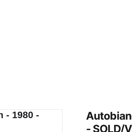
Home
About
Contacts
Fo
Autobian
- SOLD/