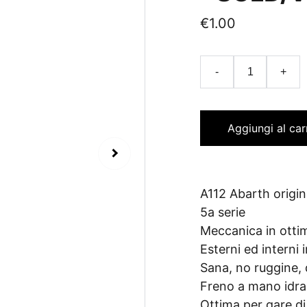
€1.00
-
+
Aggiungi al car
A112 Abarth origin
5a serie
Meccanica in otti
Esterni ed interni
Sana, no ruggine,
Freno a mano idrau
Ottima per gare di 