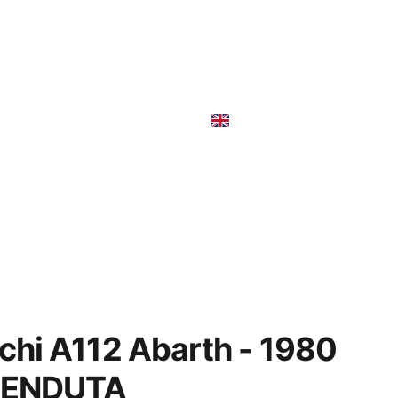
r sale-In vendita
Rent
chi A112 Abarth - 1980
VENDUTA